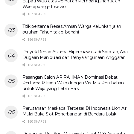
Bupati Wajo atas Perhatian Pembangunan Jalan
Waeleppang–Tosewo
167 SHARES
Titik pertama Reses Amran Warga Keluhkan jalan
puluhan Tahun tak di benahi
166 SHARES
Proyek Rehab Asrama Hipermawa Jadi Sorotan, Ada
Dugaan Manipulasi dan Penyalahgunaan Anggaran
163 SHARES
Pasangan Calon AR RAHMAN Dominasi Debat
Pertama Pilkada Wajo dengan Visi Misi Perubahan
untuk Wajo yang Lebih Baik
161 SHARES
Perusahaan Maskapai Terbesar Di Indonesia Lion Air
Mulai Buka Slot Penerbangan di Bandara Lolak
160 SHARES
Disponsori Drs. Andi Muawiyah Ramli,M.Si Anggota