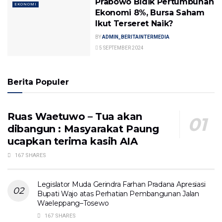
Prabowo Bidik Pertumbuhan
EKONOMI
Ekonomi 8%, Bursa Saham
Ikut Terseret Naik?
BY
ADMIN_BERITAINTERMEDIA
5 SEPTEMBER 2024
Berita Populer
Ruas Waetuwo – Tua akan
dibangun : Masyarakat Paung
ucapkan terima kasih AIA
167 SHARES
Legislator Muda Gerindra Farhan Pradana Apresiasi
Bupati Wajo atas Perhatian Pembangunan Jalan
Waeleppang–Tosewo
167 SHARES