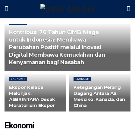
EKONOMI
Kontribusi 70 Tahun CIMB Niaga
untuk Indonesia: Membawa
Perubahan Positif melalui Inovasi
Digital Membawa Kemudahan dan
Kenyamanan bagi Nasabah
EKONOMI
EKONOMI
Ekspor Kelapa
Ketegangan Perang
Melonjak,
Dagang Antara AS,
ASBRINTARA Desak
Meksiko, Kanada, dan
Moratorium Ekspor
China
Ekonomi